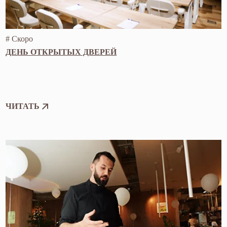
ОТКЛИКНУТЬСЯ НА ВАКАНСИЮ
КОНТАКТЫ
Телефон:
+7 903 790-18-98
Почта:
lookup@upskilll.ru
Режим работы:
ПН-ВС 08:00-23:00
Адрес:
г. Москва, Садовническая ул., 9А
Telegram