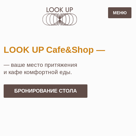
МЕНЮ
МЕНЮ
ГЛАВНАЯ
Telegram
О НАС
WhatsApp
КУХНЯ/МЕНЮ
МЕРОПРИЯТИЯ
LOOK UP Cafe&Shop —
ЛОЯЛЬНОСТЬ
НОВОСТИ
КОНТАКТЫ
— ваше место притяжения
АРЕНДА ЛЕКТОРИЯ
и кафе комфортной еды.
БРОНИРОВАНИЕ СТОЛА
г. Москва,
Садовническая ул., 9А
МЕНЮ
ФУРШЕТНОЕ МЕНЮ