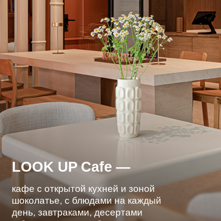
LOOK UP Cafe —
кафе с открытой кухней и зоной
шоколатье, с блюдами на каждый
день, завтраками, десертами
и безалкогольным баром.
Больше фото
КУХНЯ / МЕНЮ